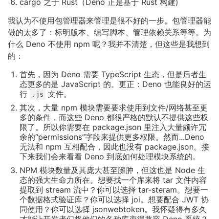
cargo 之于 Rust（Deno 正是基于 Rust 构建)
我认为不使用包管理器来管理是很不好的一步。包管理器能
做的太多了：标明版本、编写脚本、管理依赖关系等等。为
什么 Deno 不使用 npm 呢？我并不清楚，但这些是我想到
的：
首先，因为 Deno 需要 TypeScript 生态，但是后者生
态更多的是 JavaScript 的。更正：Deno 也能良好的运
行
文件。
.js
其次，大量 npm 模块需要要求使用到文件/网络甚至更
多的条件，而这些 Deno 都很严格的默认不提供这些权
限了。所以你需要在 package.json 里注入大量颇许冗
余的“permissions”字段来提供更多权限。然而...Deno
无法和 npm 互相配合，因此也没有 package.json。接
下来我们会来看看 Deno 到底如何处理模块系统的。
NPM 模块数量及其庞大甚至臃肿，但这也是 Node 生
态的强大生命力所在。想要找一个库来将 tar 文件内容
提取到 stream 流中？你可以选择 tar-steram。想要一
个数据格式验证库？你可以选择 joi。想要配合 JWT 协
同使用？你可以选择 jsonwebtoken。我怀疑得有多久