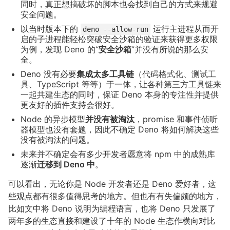
同时，真正想搞破坏的脚本也会找到自己的方式来规避
安全问题。
以当时版本下的
运行主进程从而开
deno --allow-run
启的子进程能轻松突破安全沙箱的验证来获得更多权限
为例，发现 Deno 的“
安全沙箱
”并没有所说的那么安
全。
Deno 没有必要
集成太多工具链
（代码格式化、测试工
具、TypeScript 等等）于一体，让各种第三方工具链来
一起共建生态的同时，保证 Deno 本身的专注性并提供
更友好的插件支持会很好。
Node 的异步模型
并没有被淘汰
，promise 和事件侦听
器模型也没有套题，因此不确定 Deno 将如何解决这些
没有被淘汰的问题。
未来并不确定会有多少开发者愿意将 npm 中的成熟库
逐渐
迁移到 Deno 中
。
可以看出，无论你是 Node 开发者还是 Deno 爱好者，这
些观点都有很多值得思考的地方。但也有有失偏颇的地方，
比如文中将 Deno 说明为编程语言，也将 Deno 只发展了
两年多的生态直接和建设了十年的 Node 生态作横向对比