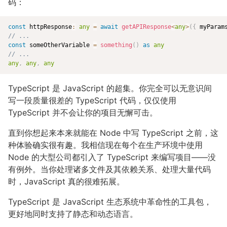
码：
const
 httpResponse
:
any
=
await
getAPIResponse
<
any
>
(
{
 myParam
// ...
const
 someOtherVariable 
=
something
(
)
as
any
// ...
any
,
any
,
any
TypeScript 是 JavaScript 的超集。你完全可以无意识间
写一段质量很差的 TypeScript 代码，仅仅使用
TypeScript 并不会让你的项目无懈可击。
直到你想起来本来就能在 Node 中写 TypeScript 之前，这
种体验确实很有趣。我相信现在每个在生产环境中使用
Node 的大型公司都引入了 TypeScript 来编写项目——没
有例外。当你处理诸多文件及其依赖关系、处理大量代码
时，JavaScript 真的很难拓展。
TypeScript 是 JavaScript 生态系统中革命性的工具包，
更好地同时支持了静态和动态语言。