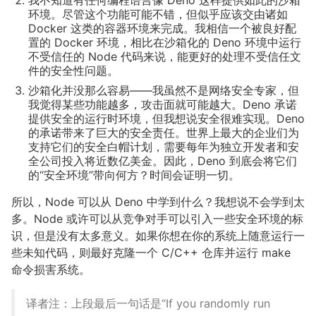
我不知道有任何编程语言像 Deno 这样提供如此的沙箱
环境。尽管这个功能可能不错，但似乎应该交由诸如
Docker 这类的容器环境来完成。我相信一个被良好配
置的 Docker 环境，相比在沙箱化的 Deno 环境中运行
不受信任的 Node 代码来说，能更好的处理不受信任文
件的安全性问题。
沙箱化并没那么容易——我虽然不是网络安全专家，但
我觉得某些功能越多，攻击面就可能越大。Deno 承诺
提供安全的运行时环境，但我想说安全很难实现。Deno
的承诺带来了巨大的安全责任。世界上最大的企业们为
支持它们的安全白帽计划，需要每年为独立开发者和安
全公司投入将近数亿美金。因此，Deno 到底会将它们
的“安全环境”带向何方？时间会证明一切。
所以，Node 可以从 Deno 中学到什么？我想说不会学到太
多。Node 或许可以从竞争对手可以引入一些安全环境的标
识，但是没有太多意义。如果你想在你的系统上随意运行一
些未知代码，则最好克隆一个 C/C++ 仓库并运行 make
命令损害系统。
译者注：上段最后一句话是“If you randomly run