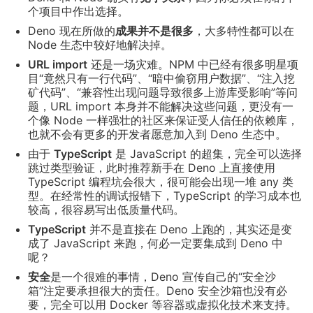
个项目中作出选择。
Deno 现在所做的
成果并不是很多
，大多特性都可以在
Node 生态中较好地解决掉。
URL import
还是一场灾难。NPM 中已经有很多明星项
目“竟然只有一行代码”、“暗中偷窃用户数据”、“注入挖
矿代码”、“兼容性出现问题导致很多上游库受影响”等问
题，URL import 本身并不能解决这些问题，更没有一
个像 Node 一样强壮的社区来保证受人信任的依赖库，
也就不会有更多的开发者愿意加入到 Deno 生态中。
由于
TypeScript
是 JavaScript 的超集，完全可以选择
跳过类型验证，此时推荐新手在 Deno 上直接使用
TypeScript 编程坑会很大，很可能会出现一堆 any 类
型。在经常性的调试报错下，TypeScript 的学习成本也
较高，很容易写出低质量代码。
TypeScript
并不是直接在 Deno 上跑的，其实还是变
成了 JavaScript 来跑，何必一定要集成到 Deno 中
呢？
安全
是一个很难的事情，Deno 宣传自己的“安全沙
箱”注定要承担很大的责任。Deno 安全沙箱也没有必
要，完全可以用 Docker 等容器或虚拟化技术来支持。