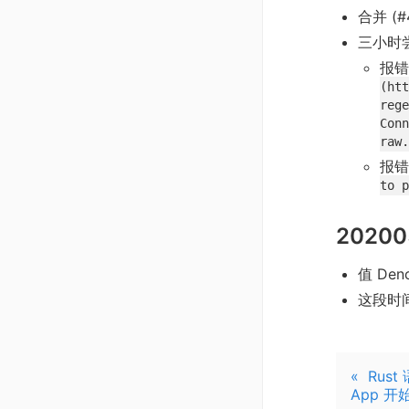
合并 (#
三小时
报
(htt
rege
Conn
raw.
报
to p
20200
值 De
这段时
«
Rus
App 开