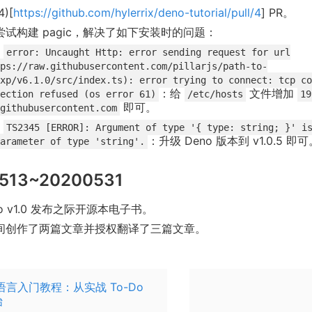
4)[
https://github.com/hylerrix/deno-tutorial/pull/4
] PR。
尝试构建 pagic，解决了如下安装时的问题：
错
error: Uncaught Http: error sending request for url
ps://raw.githubusercontent.com/pillarjs/path-to-
xp/v6.1.0/src/index.ts): error trying to connect: tcp co
：给
文件增加
ection refused (os error 61)
/etc/hosts
19
即可。
githubusercontent.com
错
TS2345 [ERROR]: Argument of type '{ type: string; }' i
：升级 Deno 版本到 v1.0.5 即
arameter of type 'string'.
513~20200531
no v1.0 发布之际开源本电子书。
间创作了两篇文章并授权翻译了三篇文章。
t 语言入门教程：从实战 To-Do
始