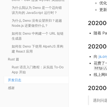
优化
为什么我认为 Deno 是一个迈向错
更新
误方向的 JavaScript 运行时？
为什么 Deno 没有众望所归？超越
20200
Node.js 还要做些什么？
随着 Pa
如何在 Deno 中构建一个 URL 短链
生成器
20200
如何在 Deno 下使用 AlpehJS 库构
建 React 应用
向
js.or
Rust 篇
花费了一
Rust 语言入门教程：从实战 To-Do
http:/
App 开始
线上网
开发日志
20200
感谢
遇到问