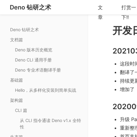
Deno 钻研之术
文
打赏一
章
下!!
开发
Deno 钻研之术
文档篇
20210
Deno 版本历史概览
Deno CLI 通用手册
这段时
Deno 专业术语翻译手册
翻译了一
基础篇
持续更新版本
增加了《B
Hello，从多样化安装到简单实战
架构篇
20200
CLI 篇
升级 Pag
从 CLI 指令通读 Deno v1.x 全特
性
重新整
首页支
生态篇