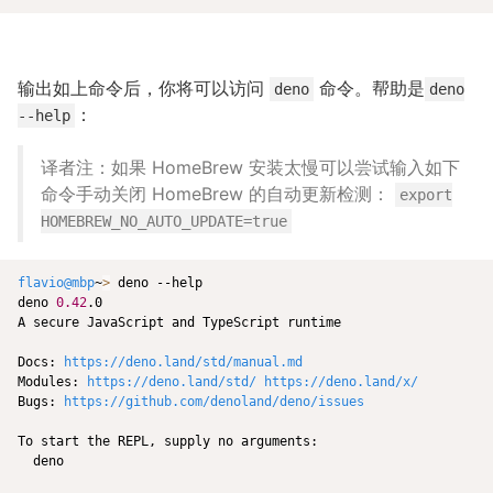
输出如上命令后，你将可以访问
命令。帮助是
deno
deno
：
--help
译者注：如果 HomeBrew 安装太慢可以尝试输入如下
命令手动关闭 HomeBrew 的自动更新检测：
export
HOMEBREW_NO_AUTO_UPDATE=true
flavio@mbp
~
>
 deno --help

deno 
0.42
.0

A secure JavaScript and TypeScript runtime

Docs: 
https://deno.land/std/manual.md
Modules: 
https://deno.land/std/
https://deno.land/x/
Bugs: 
https://github.com/denoland/deno/issues
To start the REPL, supply no arguments:

  deno
