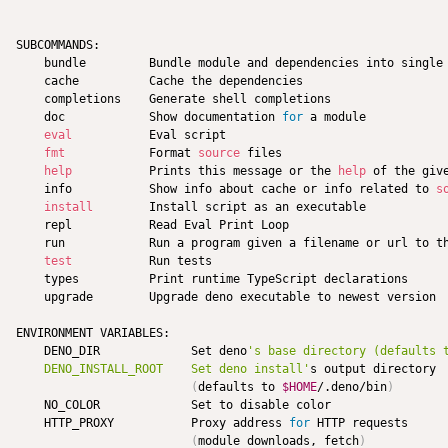
SUBCOMMANDS:

    bundle         Bundle module and dependencies into single
    cache          Cache the dependencies

    completions    Generate shell completions

    doc            Show documentation 
for
 a module

eval
           Eval script

fmt
            Format 
source
 files

help
           Prints this message or the 
help
 of the giv
    info           Show info about cache or info related to 
s
install
        Install script as an executable

    repl           Read Eval Print Loop

    run            Run a program given a filename or url to th
test
           Run tests

    types          Print runtime TypeScript declarations

    upgrade        Upgrade deno executable to newest version

ENVIRONMENT VARIABLES:

    DENO_DIR             Set deno
's base directory (defaults 
    DENO_INSTALL_ROOT    Set deno install'
s output directory

(
defaults to 
$HOME
/.deno/bin
)
    NO_COLOR             Set to disable color

    HTTP_PROXY           Proxy address 
for
 HTTP requests

(
module downloads, fetch
)