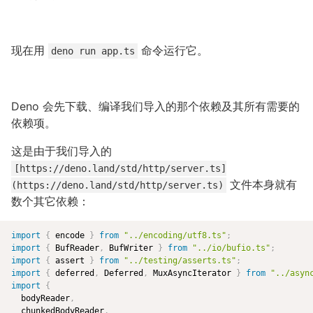
现在用
命令运行它。
deno run app.ts
Deno 会先下载、编译我们导入的那个依赖及其所有需要的
依赖项。
这是由于我们导入的
[https://deno.land/std/http/server.ts]
文件本身就有
(https://deno.land/std/http/server.ts)
数个其它依赖：
import
{
 encode 
}
from
"../encoding/utf8.ts"
;
import
{
 BufReader
,
 BufWriter 
}
from
"../io/bufio.ts"
;
import
{
 assert 
}
from
"../testing/asserts.ts"
;
import
{
 deferred
,
 Deferred
,
 MuxAsyncIterator 
}
from
"../asyn
import
{
  bodyReader
,
  chunkedBodyReader
,