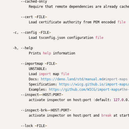
        --cached-only

            Require that remote dependencies are already cache
        --cert 
<
FILE
>
            Load certificate authority from PEM encoded 
file
    -c, --config 
<
FILE
>
            Load tsconfig.json configuration 
file
    -h, --help

            Prints 
help
 information

        --importmap 
<
FILE
>
            UNSTABLE:

            Load 
import
 map 
file
            Docs: 
https://deno.land/std/manual.md
#import-maps
            Specification: 
https://wicg.github.io/import-maps
            Examples: 
https://github.com/WICG/import-maps
#the
        --inspect
=
<
HOST:PORT
>
            activate inspector on host:port 
(
default: 
127.0
.0
        --inspect-brk
=
<
HOST:PORT
>
            activate inspector on host:port and 
break
 at start
        --lock 
<
FILE
>