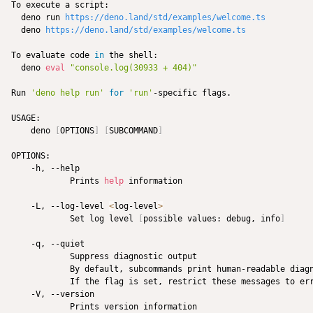
To execute a script:

  deno run 
https://deno.land/std/examples/welcome.ts
  deno 
https://deno.land/std/examples/welcome.ts
To evaluate code 
in
 the shell:

  deno 
eval
"console.log(30933 + 404)"
Run 
'deno help run'
for
'run'
-specific flags.

USAGE:

    deno 
[
OPTIONS
]
[
SUBCOMMAND
]
OPTIONS:

    -h, --help

            Prints 
help
 information

    -L, --log-level 
<
log-level
>
            Set log level 
[
possible values: debug, info
]
    -q, --quiet

            Suppress diagnostic output

            By default, subcommands print human-readable diagn
            If the flag is set, restrict these messages to err
    -V, --version

            Prints version information
