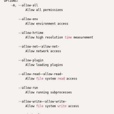
OPTIONS:

    -A, --allow-all

            Allow all permissions

        --allow-env

            Allow environment access

        --allow-hrtime

            Allow high resolution 
time
 measurement

        --allow-net
=
<
allow-net
>
            Allow network access

        --allow-plugin

            Allow loading plugins

        --allow-read
=
<
allow-read
>
            Allow 
file
 system 
read
 access

        --allow-run

            Allow running subprocesses

        --allow-write
=
<
allow-write
>
            Allow 
file
 system 
write
 access
