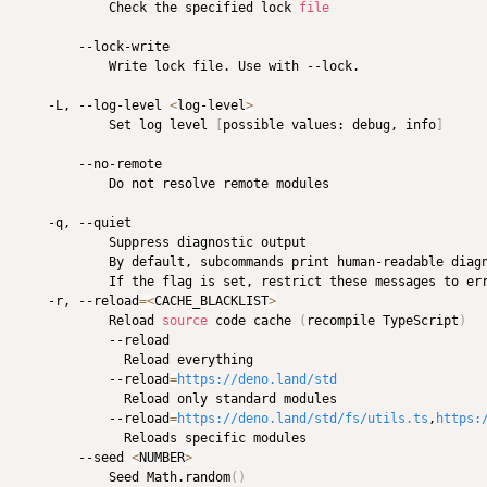
            Check the specified lock 
file
        --lock-write

            Write lock file. Use with --lock.

    -L, --log-level 
<
log-level
>
            Set log level 
[
possible values: debug, info
]
        --no-remote

            Do not resolve remote modules

    -q, --quiet

            Suppress diagnostic output

            By default, subcommands print human-readable diagn
            If the flag is set, restrict these messages to err
    -r, --reload
=
<
CACHE_BLACKLIST
>
            Reload 
source
 code cache 
(
recompile TypeScript
)
            --reload

              Reload everything

            --reload
=
https://deno.land/std
              Reload only standard modules

            --reload
=
https://deno.land/std/fs/utils.ts
,
https:
              Reloads specific modules

        --seed 
<
NUMBER
>
            Seed Math.random
(
)