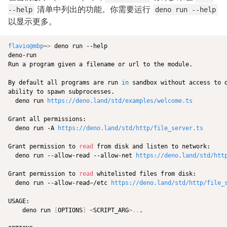
清单中列出的功能。你需要运行
--help
deno run --help
以显示更多。
flavio@mbp
~
>
 deno run --help

deno-run

Run a program given a filename or url to the module.

By default all programs are run 
in
 sandbox without access to d
ability to spawn subprocesses.

  deno run 
https://deno.land/std/examples/welcome.ts
Grant all permissions:

  deno run -A 
https://deno.land/std/http/file_server.ts
Grant permission to 
read
 from disk and listen to network:

  deno run --allow-read --allow-net 
https://deno.land/std/htt
Grant permission to 
read
 whitelisted files from disk:

  deno run --allow-read
=
/etc 
https://deno.land/std/http/file_
USAGE:

    deno run 
[
OPTIONS
]
<
SCRIPT_ARG
>
..
.
