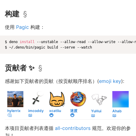
构建
§
使用
Pagic
构建：
$ deno 
install
 --unstable --allow-read --allow-write --allow-
贡献者 ✨
§
感谢如下贡献者的贡献（按贡献顺序排名）(
emoji key
):
hylerrix
imcoddy
xcatliu
迷渡
YuHui
Ahab
🤔
📖
🚇
🚇
📖
📖
本项目贡献者列表遵循
all-contributors
规范。欢迎你的参
与！