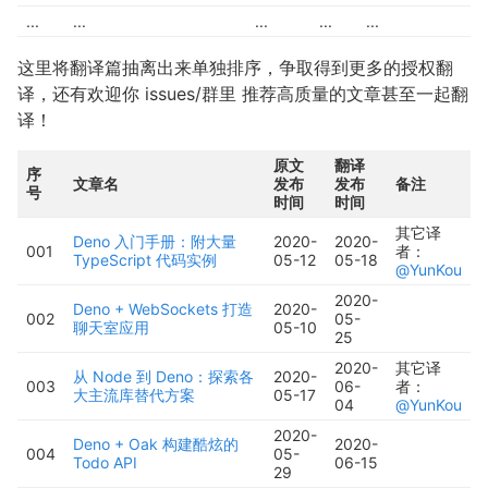
...
...
...
...
...
这里将翻译篇抽离出来单独排序，争取得到更多的授权翻
译，还有欢迎你 issues/群里 推荐高质量的文章甚至一起翻
译！
原文
翻译
序
文章名
发布
发布
备注
号
时间
时间
其它译
Deno 入门手册：附大量
2020-
2020-
001
者：
TypeScript 代码实例
05-12
05-18
@YunKou
2020-
Deno + WebSockets 打造
2020-
002
05-
聊天室应用
05-10
25
2020-
其它译
从 Node 到 Deno：探索各
2020-
003
06-
者：
大主流库替代方案
05-17
04
@YunKou
2020-
Deno + Oak 构建酷炫的
2020-
004
05-
Todo API
06-15
29