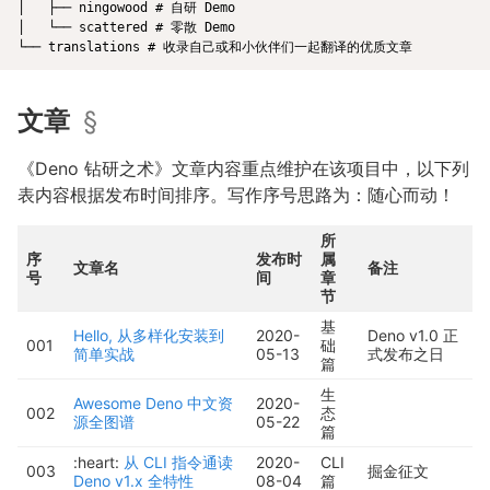
│   ├── ningowood # 自研 Demo

│   └── scattered # 零散 Demo

文章
§
《Deno 钻研之术》文章内容重点维护在该项目中，以下列
表内容根据发布时间排序。写作序号思路为：随心而动！
所
序
发布时
属
文章名
备注
号
间
章
节
基
Hello, 从多样化安装到
2020-
Deno v1.0 正
001
础
简单实战
05-13
式发布之日
篇
生
Awesome Deno 中文资
2020-
002
态
源全图谱
05-22
篇
:heart:
从 CLI 指令通读
2020-
CLI
003
掘金征文
Deno v1.x 全特性
08-04
篇